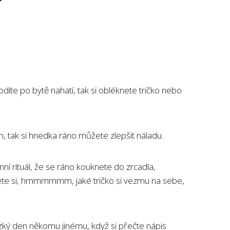
.
íte po bytě nahatí, tak si obléknete tričko nebo
m, tak si hnedka ráno můžete zlepšit náladu.
 rituál, že se ráno kouknete do zrcadla,
ete si, hmmmmmm, jaké tričko si vezmu na sebe,
zký den někomu jinému, když si přečte nápis