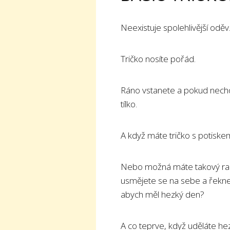
Neexistuje spolehlivější oděv
Tričko nosíte pořád.
Ráno vstanete a pokud nechod
tílko.
A když máte tričko s potiske
Nebo možná máte takový ranní
usmějete se na sebe a řekn
abych měl hezký den?
A co teprve, když uděláte he