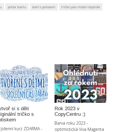
ku
potisk textilu
textil s potiskem
tričko jako módní doplněk
ytvoř si s děti
Rok 2023 v
iginální tričko s
CopyCentru :)
otiskem
Barva roku 2023 -
týdenní kurz ZDARMA -
optimistická Viva Magenta