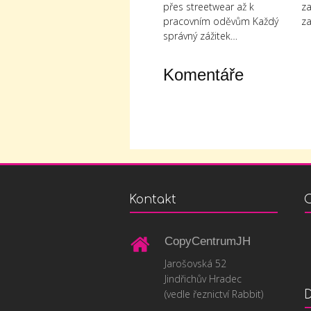
přes streetwear až k
za
pracovním oděvům Každý
za
správný zážitek…
Komentáře
Kontakt
O
CopyCentrumJH
Jarošovská 52
Jindřichův Hradec
(vedle řeznictví Rabbit)
D