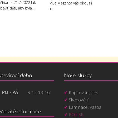
čínáme 21.2.2022 Jak
Viva Magenta vás okouzlí
bavit děti, aby byla…
a…
tevírací doba
Naše služby
PO - PÁ
9-12 13-16
✔︎
Kopírování, tisk
✔︎
Skenování
✔︎
Laminace, vazba
ůležité informace
✔︎ POTISK