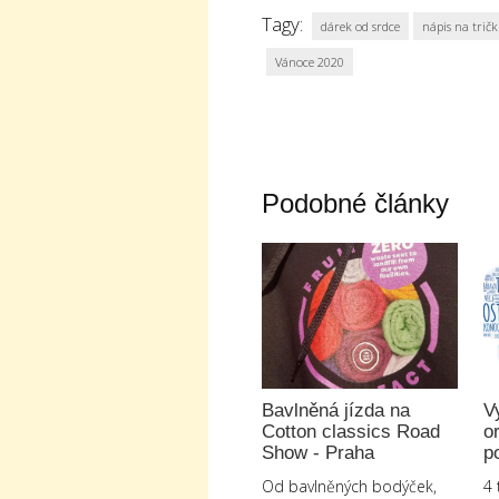
Tagy:
dárek od srdce
nápis na trič
Vánoce 2020
Podobné články
Bavlněná jízda na
V
Cotton classics Road
or
Show - Praha
p
Od bavlněných bodýček,
4 