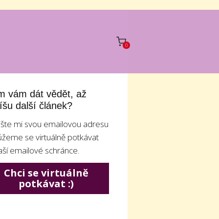
0
 vám dát vědět, až
íšu další článek?
šte mi svou emailovou adresu
žeme se virtuálně potkávat
aší emailové schránce.
Chci se virtuálně
potkávat :)