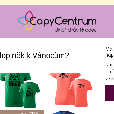
Mám
 doplněk k Vánocům?
nap
Napi
a mů
ve v